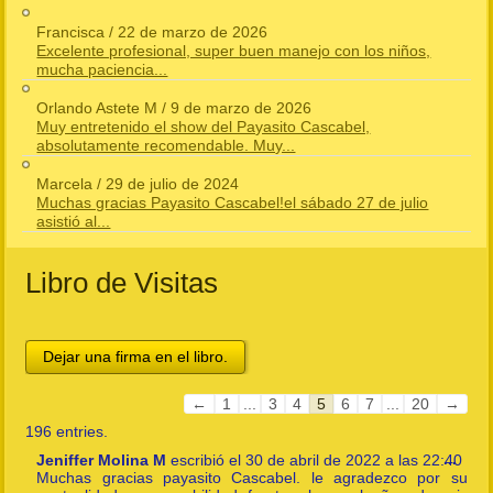
Francisca
/
22 de marzo de 2026
Excelente profesional, super buen manejo con los niños,
mucha paciencia...
Orlando Astete M
/
9 de marzo de 2026
Muy entretenido el show del Payasito Cascabel,
absolutamente recomendable. Muy...
Marcela
/
29 de julio de 2024
Muchas gracias Payasito Cascabel!el sábado 27 de julio
asistió al...
Libro de Visitas
Guestbook
←
1
...
3
4
5
6
7
...
20
→
list
196 entries.
navigation
Togg
Jeniffer Molina M
escribió el
30 de abril de 2022
a las
22:40
...
this
Muchas gracias payasito Cascabel. le agradezco por su
meta