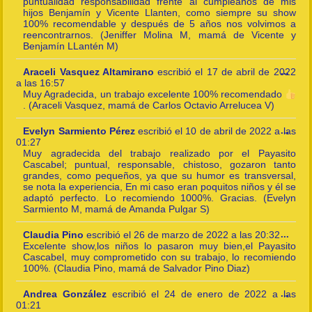
puntualidad responsabilidad frente al cumpleaños de mis
hijos Benjamín y Vicente Llanten, como siempre su show
100% recomendable y después de 5 años nos volvimos a
reencontrarnos. (Jeniffer Molina M, mamá de Vicente y
Benjamín LLantén M)
Togg
Araceli Vasquez Altamirano
escribió el
17 de abril de 2022
...
this
a las
16:57
meta
Muy Agradecida, un trabajo excelente 100% recomendado
. (Araceli Vasquez, mamá de Carlos Octavio Arrelucea V)
Togg
Evelyn Sarmiento Pérez
escribió el
10 de abril de 2022
a las
...
this
01:27
meta
Muy agradecida del trabajo realizado por el Payasito
Cascabel; puntual, responsable, chistoso, gozaron tanto
grandes, como pequeños, ya que su humor es transversal,
se nota la experiencia, En mi caso eran poquitos niños y él se
adaptó perfecto. Lo recomiendo 1000%. Gracias. (Evelyn
Sarmiento M, mamá de Amanda Pulgar S)
Togg
Claudia Pino
escribió el
26 de marzo de 2022
a las
20:32
...
this
Excelente show,los niños lo pasaron muy bien,el Payasito
meta
Cascabel, muy comprometido con su trabajo, lo recomiendo
100%. (Claudia Pino, mamá de Salvador Pino Diaz)
Togg
Andrea González
escribió el
24 de enero de 2022
a las
...
this
01:21