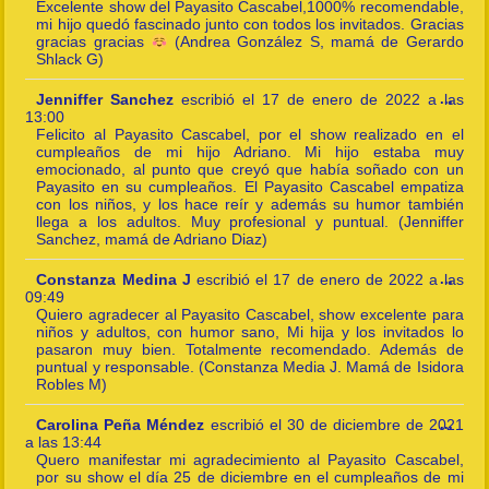
meta
Excelente show del Payasito Cascabel,1000% recomendable,
mi hijo quedó fascinado junto con todos los invitados. Gracias
gracias gracias
(Andrea González S, mamá de Gerardo
Shlack G)
Togg
Jenniffer Sanchez
escribió el
17 de enero de 2022
a las
...
this
13:00
meta
Felicito al Payasito Cascabel, por el show realizado en el
cumpleaños de mi hijo Adriano. Mi hijo estaba muy
emocionado, al punto que creyó que había soñado con un
Payasito en su cumpleaños. El Payasito Cascabel empatiza
con los niños, y los hace reír y además su humor también
llega a los adultos. Muy profesional y puntual. (Jenniffer
Sanchez, mamá de Adriano Diaz)
Togg
Constanza Medina J
escribió el
17 de enero de 2022
a las
...
this
09:49
meta
Quiero agradecer al Payasito Cascabel, show excelente para
niños y adultos, con humor sano, Mi hija y los invitados lo
pasaron muy bien. Totalmente recomendado. Además de
puntual y responsable. (Constanza Media J. Mamá de Isidora
Robles M)
Togg
Carolina Peña Méndez
escribió el
30 de diciembre de 2021
...
this
a las
13:44
meta
Quero manifestar mi agradecimiento al Payasito Cascabel,
por su show el día 25 de diciembre en el cumpleaños de mi