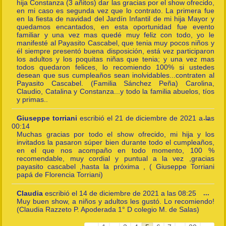
hija Constanza (3 añitos) dar las gracias por el show ofrecido,
en mi caso es segunda vez que lo contrato. La primera fue
en la fiesta de navidad del Jardín Infantil de mi hija Mayor y
quedamos encantados, en esta oportunidad fue evento
familiar y una vez mas quedé muy feliz con todo, yo le
manifesté al Payasito Cascabel, que tenia muy pocos niños y
él siempre presentó buena disposición, está vez participaron
los adultos y los poquitas niñas que tenia; y una vez mas
todos quedaron felices, lo recomiendo 100% si ustedes
desean que sus cumpleaños sean inolvidables...contraten al
Payasito Cascabel. (Familia Sánchez Peña) Carolina,
Claudio, Catalina y Constanza...y todo la familia abuelos, tíos
y primas..
Togg
Giuseppe torriani
escribió el
21 de diciembre de 2021
a las
...
this
00:14
meta
Muchas gracias por todo el show ofrecido, mi hija y los
invitados la pasaron súper bien durante todo el cumpleaños,
en el que nos acompaño en todo momento, 100 %
recomendable, muy cordial y puntual a la vez ,gracias
payasito cascabel ,hasta la próxima , ( Giuseppe Torriani
papá de Florencia Torriani)
Togg
Claudia
escribió el
14 de diciembre de 2021
a las
08:25
...
this
Muy buen show, a niños y adultos les gustó. Lo recomiendo!
meta
(Claudia Razzeto P. Apoderada 1° D colegio M. de Salas)