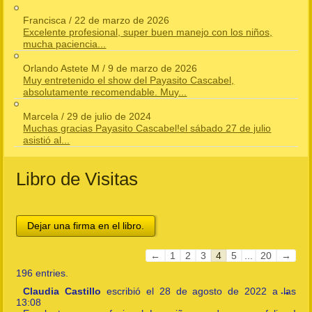
Francisca
/
22 de marzo de 2026
Excelente profesional, super buen manejo con los niños,
mucha paciencia...
Orlando Astete M
/
9 de marzo de 2026
Muy entretenido el show del Payasito Cascabel,
absolutamente recomendable. Muy...
Marcela
/
29 de julio de 2024
Muchas gracias Payasito Cascabel!el sábado 27 de julio
asistió al...
Libro de Visitas
Guestbook
←
1
2
3
4
5
...
20
→
list
196 entries.
navigation
Togg
Claudia Castillo
escribió el
28 de agosto de 2022
a las
...
this
13:08
meta