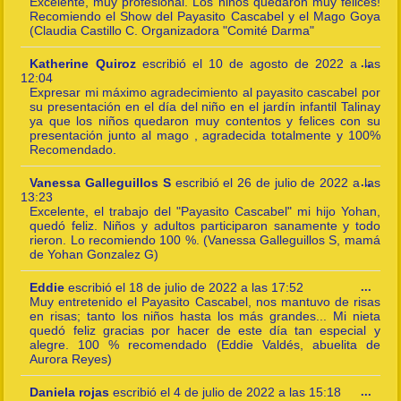
Excelente, muy profesional. Los niños quedaron muy felices!
Recomiendo el Show del Payasito Cascabel y el Mago Goya
(Claudia Castillo C. Organizadora "Comité Darma"
Togg
Katherine Quiroz
escribió el
10 de agosto de 2022
a las
...
this
12:04
meta
Expresar mi máximo agradecimiento al payasito cascabel por
su presentación en el día del niño en el jardín infantil Talinay
ya que los niños quedaron muy contentos y felices con su
presentación junto al mago , agradecida totalmente y 100%
Recomendado.
Togg
Vanessa Galleguillos S
escribió el
26 de julio de 2022
a las
...
this
13:23
meta
Excelente, el trabajo del "Payasito Cascabel" mi hijo Yohan,
quedó feliz. Niños y adultos participaron sanamente y todo
rieron. Lo recomiendo 100 %. (Vanessa Galleguillos S, mamá
de Yohan Gonzalez G)
Togg
Eddie
escribió el
18 de julio de 2022
a las
17:52
...
this
Muy entretenido el Payasito Cascabel, nos mantuvo de risas
meta
en risas; tanto los niños hasta los más grandes... Mi nieta
quedó feliz gracias por hacer de este día tan especial y
alegre. 100 % recomendado (Eddie Valdés, abuelita de
Aurora Reyes)
Togg
Daniela rojas
escribió el
4 de julio de 2022
a las
15:18
...