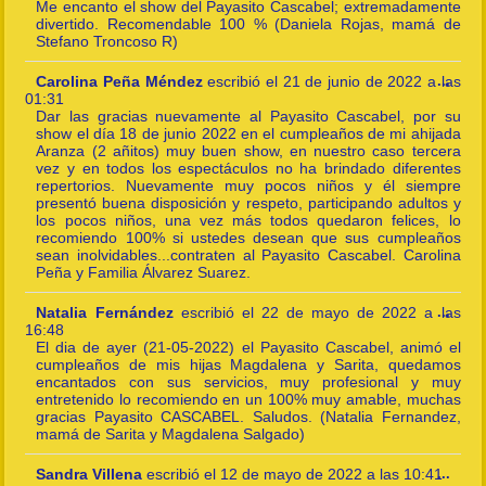
this
Me encanto el show del Payasito Cascabel; extremadamente
meta
divertido. Recomendable 100 % (Daniela Rojas, mamá de
Stefano Troncoso R)
Togg
Carolina Peña Méndez
escribió el
21 de junio de 2022
a las
...
this
01:31
meta
Dar las gracias nuevamente al Payasito Cascabel, por su
show el día 18 de junio 2022 en el cumpleaños de mi ahijada
Aranza (2 añitos) muy buen show, en nuestro caso tercera
vez y en todos los espectáculos no ha brindado diferentes
repertorios. Nuevamente muy pocos niños y él siempre
presentó buena disposición y respeto, participando adultos y
los pocos niños, una vez más todos quedaron felices, lo
recomiendo 100% si ustedes desean que sus cumpleaños
sean inolvidables...contraten al Payasito Cascabel. Carolina
Peña y Familia Álvarez Suarez.
Togg
Natalia Fernández
escribió el
22 de mayo de 2022
a las
...
this
16:48
meta
El dia de ayer (21-05-2022) el Payasito Cascabel, animó el
cumpleaños de mis hijas Magdalena y Sarita, quedamos
encantados con sus servicios, muy profesional y muy
entretenido lo recomiendo en un 100% muy amable, muchas
gracias Payasito CASCABEL. Saludos. (Natalia Fernandez,
mamá de Sarita y Magdalena Salgado)
Togg
Sandra Villena
escribió el
12 de mayo de 2022
a las
10:41
...