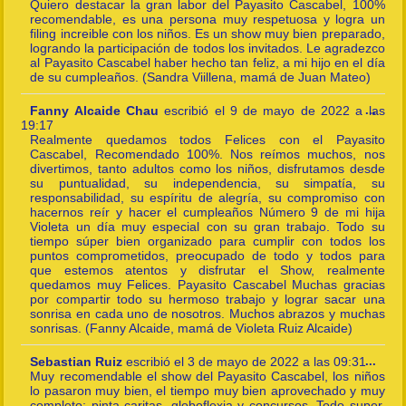
this
Quiero destacar la gran labor del Payasito Cascabel, 100%
meta
recomendable, es una persona muy respetuosa y logra un
filing increible con los niños. Es un show muy bien preparado,
logrando la participación de todos los invitados. Le agradezco
al Payasito Cascabel haber hecho tan feliz, a mi hijo en el día
de su cumpleaños. (Sandra Viillena, mamá de Juan Mateo)
Togg
Fanny Alcaide Chau
escribió el
9 de mayo de 2022
a las
...
this
19:17
meta
Realmente quedamos todos Felices con el Payasito
Cascabel, Recomendado 100%. Nos reímos muchos, nos
divertimos, tanto adultos como los niños, disfrutamos desde
su puntualidad, su independencia, su simpatía, su
responsabilidad, su espíritu de alegría, su compromiso con
hacernos reír y hacer el cumpleaños Número 9 de mi hija
Violeta un día muy especial con su gran trabajo. Todo su
tiempo súper bien organizado para cumplir con todos los
puntos comprometidos, preocupado de todo y todos para
que estemos atentos y disfrutar el Show, realmente
quedamos muy Felices. Payasito Cascabel Muchas gracias
por compartir todo su hermoso trabajo y lograr sacar una
sonrisa en cada uno de nosotros. Muchos abrazos y muchas
sonrisas. (Fanny Alcaide, mamá de Violeta Ruiz Alcaide)
Togg
Sebastian Ruiz
escribió el
3 de mayo de 2022
a las
09:31
...
this
Muy recomendable el show del Payasito Cascabel, los niños
meta
lo pasaron muy bien, el tiempo muy bien aprovechado y muy
completo; pinta caritas, globoflexia y concursos. Todo super.