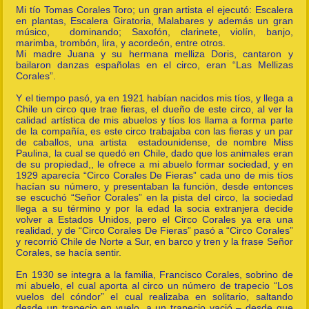
Mi tío Tomas Corales Toro; un gran artista el ejecutó: Escalera
en plantas, Escalera Giratoria, Malabares y además un gran
músico, dominando; Saxofón, clarinete, violín, banjo,
marimba, trombón, lira, y acordeón, entre otros.
Mi madre Juana y su hermana melliza Doris, cantaron y
bailaron danzas españolas en el circo, eran “Las Mellizas
Corales”.
Y el tiempo pasó, ya en 1921 habían nacidos mis tíos, y llega a
Chile un circo que trae fieras, el dueño de este circo, al ver la
calidad artística de mis abuelos y tíos los llama a forma parte
de la compañía, es este circo trabajaba con las fieras y un par
de caballos, una artista estadounidense, de nombre Miss
Paulina, la cual se quedó en Chile, dado que los animales eran
de su propiedad,, le ofrece a mi abuelo formar sociedad, y en
1929 aparecía “Circo Corales De Fieras” cada uno de mis tíos
hacían su número, y presentaban la función, desde entonces
se escuchó “Señor Corales” en la pista del circo, la sociedad
llega a su término y por la edad la socia extranjera decide
volver a Estados Unidos, pero el Circo Corales ya era una
realidad, y de “Circo Corales De Fieras” pasó a “Circo Corales”
y recorrió Chile de Norte a Sur, en barco y tren y la frase Señor
Corales, se hacía sentir.
En 1930 se integra a la familia, Francisco Corales, sobrino de
mi abuelo, el cual aporta al circo un número de trapecio “Los
vuelos del cóndor” el cual realizaba en solitario, saltando
desde un trapecio en vuelo, a un trapecio vació – desde que