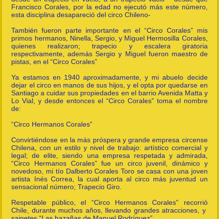
Francisco Corales, por la edad no ejecutó más este número,
esta disciplina desapareció del circo Chileno-
También fueron parte importante en el “Circo Corales” mis
primos hermanos, Ninella, Sergio, y Miguel Hermosilla Corales,
quienes realizaron; trapecio y escalera giratoria
respectivamente, además Sergio y Miguel fueron maestro de
pistas, en el “Circo Corales”
Ya estamos en 1940 aproximadamente, y mi abuelo decide
dejar el circo en manos de sus hijos, y el opta por quedarse en
Santiago a cuidar sus propiedades en el barrio Avenida Matta y
Lo Vial, y desde entonces el “Circo Corales” toma el nombre
de:
“Circo Hermanos Corales”
Convirtiéndose en la más próspera y grande empresa circense
Chilena, con un estilo y nivel de trabajo: artístico comercial y
legal; de elite, siendo una empresa respetada y admirada,
“Circo Hermanos Corales” fue un circo juvenil, dinámico y
novedoso, mi tío Dalberto Corales Toro se casa con una joven
artista Inés Correa, la cual aporta al circo más juventud un
sensacional número; Trapecio Giro.
Respetable público, el “Circo Hermanos Corales” recorrió
Chile, durante muchos años, llevando grandes atracciones, y
sainetes “Las hazañas de Manuel Rodríguez”