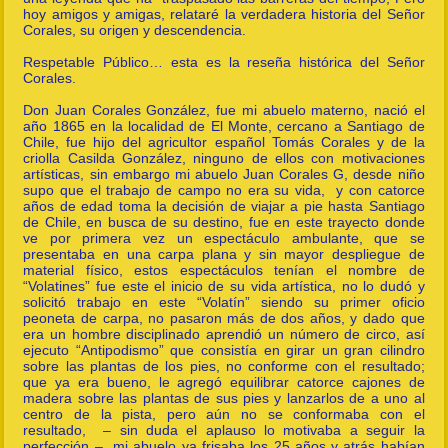
hoy amigos y amigas, relataré la verdadera historia del Señor
Corales, su origen y descendencia.
Respetable Público… esta es la reseña histórica del Señor
Corales.
Don Juan Corales González, fue mi abuelo materno, nació el
año 1865 en la localidad de El Monte, cercano a Santiago de
Chile, fue hijo del agricultor español Tomás Corales y de la
criolla Casilda González, ninguno de ellos con motivaciones
artísticas, sin embargo mi abuelo Juan Corales G, desde niño
supo que el trabajo de campo no era su vida, y con catorce
años de edad toma la decisión de viajar a pie hasta Santiago
de Chile, en busca de su destino, fue en este trayecto donde
ve por primera vez un espectáculo ambulante, que se
presentaba en una carpa plana y sin mayor despliegue de
material físico, estos espectáculos tenían el nombre de
“Volatines” fue este el inicio de su vida artística, no lo dudó y
solicitó trabajo en este “Volatín” siendo su primer oficio
peoneta de carpa, no pasaron más de dos años, y dado que
era un hombre disciplinado aprendió un número de circo, así
ejecuto “Antipodismo” que consistía en girar un gran cilindro
sobre las plantas de los pies, no conforme con el resultado;
que ya era bueno, le agregó equilibrar catorce cajones de
madera sobre las plantas de sus pies y lanzarlos de a uno al
centro de la pista, pero aún no se conformaba con el
resultado, – sin duda el aplauso lo motivaba a seguir la
perfección – mi abuelo ya frisaba los 25 años y atrás habían