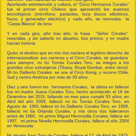
Aportando entretención y cultura, el “Circo Hermanos Corales”
fue el primer circo Chileno que aprovechó los avances
tecnológicos (micrófono, parlantes, toca discos eléctricos,
focos, y generador eléctrico) y cada año, se renovaba la
“Carpa Blanca” de lona
Y en cada gira, año tras año, la frase “Señor Corales”
resonaba, y sin saberlo mí abuelos, tíos primos, y mi madre
hacían historia
Quiso el destino que en mis tíos naciera el legítimo derecho de
internacionalizar sus carreras y el Circo Corales, se guardara
para siempre, mi tío Tomás Corales Toro, se integra a los
grandes circo extranjeros (Tihany, Royal Dumbar, entre otros)
Mi tío Dalberto Corales se une al Circo Konig, y recorre Chile,
Sud y centro América por más de 30 años.
Diez y seis fueron los hermanos Corales, la última en fallecer
fue mi madre Juana Corales Toro, hecho acontecido el 18 de
Diciembre del 2015, faltando un mes para cumplir 93 años, en
Abril del año 2009, falleció mi tío Tomás Corales Toro, en
Agosto de 1991 fallece mi tío Dalberto Corales Toro, en 1999,
falleció mi tía Orlanda Corales, y mis otros tíos fallecieron
antes de 1960, mi primo Miguel Hermosilla Corales, fallece en
1997, mi prima Ninella Hermosilla Corales, fallece el año 2004
en Venezuela.
Mi abuela Sara Toro de Corales, fallece el 12 de Abril de 1973,