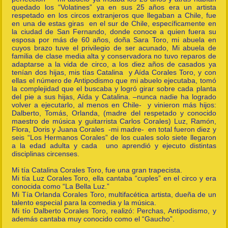
quedado los “Volatines” ya en sus 25 años era un artista
respetado en los circos extranjeros que llegaban a Chile, fue
en una de estas giras en el sur de Chile, específicamente en
la ciudad de San Fernando, donde conoce a quien fuera su
esposa por más de 60 años, doña Sara Toro, mi abuela en
cuyos brazo tuve el privilegio de ser acunado, Mi abuela de
familia de clase media alta y conservadora no tuvo reparos de
adaptarse a la vida de circo, a los diez años de casados ya
tenían dos hijas, mis tías Catalina y Aída Corales Toro, y con
ellas el número de Antipodismo que mi abuelo ejecutaba, tomó
la complejidad que el buscaba y logró girar sobre cada planta
del pie a sus hijas, Aída y Catalina. –nunca nadie ha logrado
volver a ejecutarlo, al menos en Chile- y vinieron más hijos:
Dalberto, Tomás, Orlanda, (madre del respetado y conocido
maestro de música y guitarrista Carlos Corales) Luz, Ramón,
Flora, Doris y Juana Corales -mi madre- en total fueron diez y
seis “Los Hermanos Corales” de los cuales solo siete llegaron
a la edad adulta y cada uno aprendió y ejecuto distintas
disciplinas circenses.
Mi tía Catalina Corales Toro, fue una gran trapecista.
Mi tía Luz Corales Toro, ella cantaba “cuples” en el circo y era
conocida como “La Bella Luz.”
Mi Tía Orlanda Corales Toro, multifacética artista, dueña de un
talento especial para la comedia y la música.
Mi tío Dalberto Corales Toro, realizó: Perchas, Antipodismo, y
además cantaba muy conocido como el “Gaucho”.