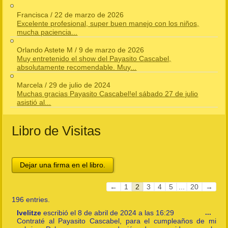
Francisca
/
22 de marzo de 2026
Excelente profesional, super buen manejo con los niños,
mucha paciencia...
Orlando Astete M
/
9 de marzo de 2026
Muy entretenido el show del Payasito Cascabel,
absolutamente recomendable. Muy...
Marcela
/
29 de julio de 2024
Muchas gracias Payasito Cascabel!el sábado 27 de julio
asistió al...
Libro de Visitas
Guestbook
←
1
2
3
4
5
...
20
→
list
196 entries.
navigation
Togg
Ivelitze
escribió el
8 de abril de 2024
a las
16:29
...
this
Contraté al Payasito Cascabel, para el cumpleaños de mi
meta