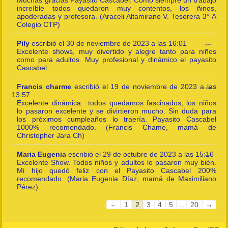
Muchas gracias Payasito Cascabel. Como siempre un trabajo
increíble todos quedaron muy contentos, los ñinos,
apoderadas y profesora. (Araceli Altamirano V. Tesorera 3° A
Colegio CTP)
Togg
Pily
escribió el
30 de noviembre de 2023
a las
16:01
...
this
Excelente shows, muy divertido y alegre tanto para niños
meta
como para adultos. Muy profesional y dinámico el payasito
Cascabel.
Togg
Francis charme
escribió el
19 de noviembre de 2023
a las
...
this
13:57
meta
Excelente dinámica.. todos quedamos fascinados, los niños
lo pasaron excelente y se divirtieron mucho. Sin duda para
los próximos cumpleaños lo traería. Payasito Cascabel
1000% recomendado. (Francis Chame, mamá de
Christopher Jara Ch)
Togg
Maria Eugenia
escribió el
29 de octubre de 2023
a las
15:16
...
this
Excelente Show. Todos niños y adultos lo pasaron muy bién.
meta
Mi hijo quedó feliz con el Payasito Cascabel 200%
recomendado. (Maria Eugenia Díaz, mamá de Maximiliano
Pérez)
Guestbook
←
1
2
3
4
5
...
20
→
list
navigation