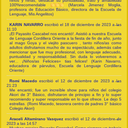
niños y niñas, destacar su puntualidad, trato y amabilidad
100%recomendable
(Marcela Jimenez Moglia,
profesora de Educación Básico, directora de la Escuela de
Lenguaje, Mis Angelitos)
Togg
KARIN NAVARRO
escribió el
18 de diciembre de 2023
a las
...
this
11:10
meta
¡El Payasito Cascabel nos encantó!. Asistió a nuestra Escuela
de Lenguaje Cordillera Oriente a la fiesta de fin de año, junto
al mago Goya y el viejito pascuero , tanto niños/as como
adultos disfrutamos mucho de su espectáculo, además cabe
mencionar que fue muy profesional, con lenguaje adecuado,
puntualidad y responsabilidad. Sin duda lo volveremos a
ver... ¡Niños/as Felicices= tias felices! (Karin Navarro,
educadora de pàrvulos, Escuela de Lenguaje Cordillera
Oriente)
Togg
Romi Macedo
escribió el
12 de diciembre de 2023
a las
...
this
21:23
meta
Me encantó; fue un increíble show para niños del colegio
Akori de 3° Básico, disfrutaron de principio a fin y lo super
recomiendo y super responsable en lo que ofrece. Le dejo 5
estrellas. (Romi Macedo, tesorera centro de padres 3° básico
Colegio Akori)
Togg
Araceli Altamirano Vasquez
escribió el
12 de diciembre de
...
this
2023
a las
14:57
meta