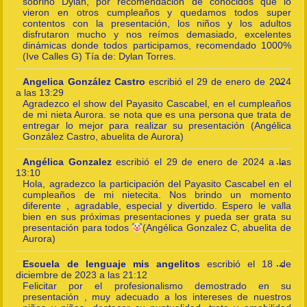
sobrino Dylan, por recomendación de conocidos que lo
vieron en otros cumpleaños y quedamos todos super
contentos con la presentación, los niños y los adultos
disfrutaron mucho y nos reímos demasiado, excelentes
dinámicas donde todos participamos, recomendado 1000%
(Ive Calles G) Tía de: Dylan Torres.
Togg
Angelica González Castro
escribió el
29 de enero de 2024
...
this
a las
13:29
meta
Agradezco el show del Payasito Cascabel, en el cumpleaños
de mi nieta Aurora. se nota que es una persona que trata de
entregar lo mejor para realizar su presentación (Angélica
González Castro, abuelita de Aurora)
Togg
Angélica Gonzalez
escribió el
29 de enero de 2024
a las
...
this
13:10
meta
Hola, agradezco la participación del Payasito Cascabel en el
cumpleaños de mi nietecita. Nos brindo un momento
diferente , agradable, especial y divertido. Espero le valla
bien en sus próximas presentaciones y pueda ser grata su
presentación para todos
(Angélica Gonzalez C, abuelita de
Aurora)
Togg
Escuela de lenguaje mis angelitos
escribió el
18 de
...
this
diciembre de 2023
a las
21:12
meta
Felicitar por el profesionalismo demostrado en su
presentación , muy adecuado a los intereses de nuestros